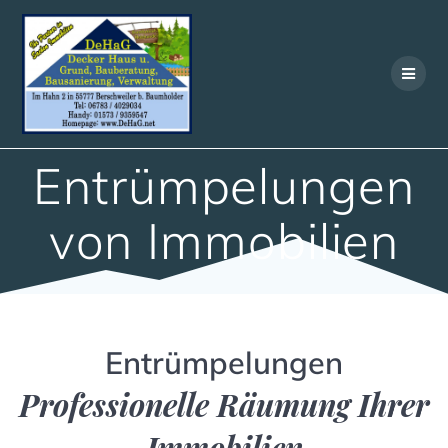
Skip
to
content
Entrümpelungen
von Immobilien
Entrümpelungen
Professionelle Räumung Ihrer
Immobilien