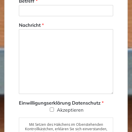
Betreff
*
Nachricht
*
T
Einwilligungserklärung Datenschutz
*
e
Akzeptieren
l
e
f
Mit Setzen des Häkchens im Obenstehenden
Kontrollkästchen, erklären Sie sich einverstanden,
o