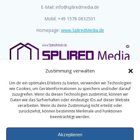
E-Mail: info@spliredmedia.de
Mobil: +49 1578 0832501
Homepage:
www.SpliredMedia.de
Zustimmung verwalten
Um dir ein optimales Erlebnis zu bieten, verwenden wir Technologien
wie Cookies, um Geräteinformationen zu speichern und/oder darauf
zuzugreifen. Wenn du diesen Technologien zustimmst, können wir
Daten wie das Surfverhalten oder eindeutige IDs auf dieser Website
DeHaG - Decker Haus und Grund.
verarbeiten. Wenn du deine Zustimmung nicht erteilst oder
© 2021 - 2026 DeHaG. Alle Rechte vorbehalten. Konzeption,
zurückziehst, können bestimmte Merkmale und Funktionen
Erstellung, Technik, Wartung & Pflege:
Splired Media
beeinträchtigt werden.
Akzeptieren